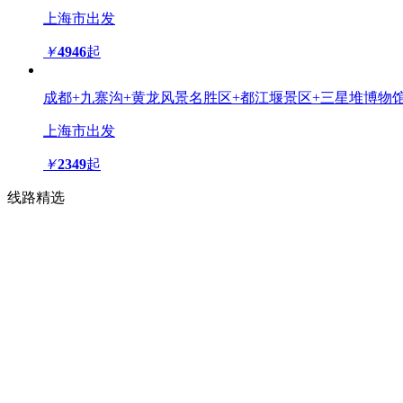
上海市出发
￥
4946
起
成都+九寨沟+黄龙风景名胜区+都江堰景区+三星堆博物馆
上海市出发
￥
2349
起
线路精选