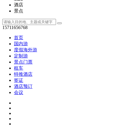
酒店
景点
15711656768
首页
国内游
度假海外游
定制游
景点门票
租车
特推酒店
签证
酒店预订
会议