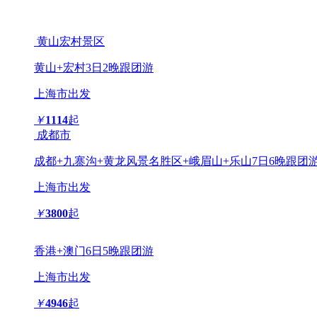
黄山宏村景区
黄山+宏村3日2晚跟团游
上海市出发
￥
1114
起
成都市
成都+九寨沟+黄龙风景名胜区+峨眉山+乐山7日6晚跟团
上海市出发
￥
3800
起
香港+澳门6日5晚跟团游
上海市出发
￥
4946
起