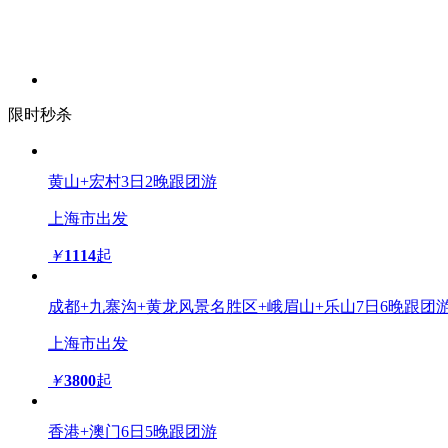
限时秒杀
黄山+宏村3日2晚跟团游
上海市出发
￥
1114
起
成都+九寨沟+黄龙风景名胜区+峨眉山+乐山7日6晚跟团
上海市出发
￥
3800
起
香港+澳门6日5晚跟团游