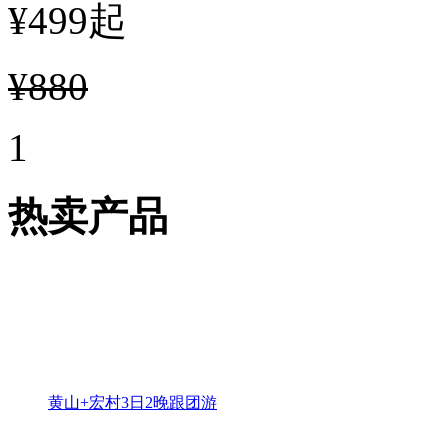
¥499
起
¥880
1
热卖产品
黄山+宏村3日2晚跟团游