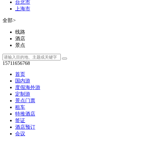
台北市
上海市
全部
>
线路
酒店
景点
15711656768
首页
国内游
度假海外游
定制游
景点门票
租车
特推酒店
签证
酒店预订
会议