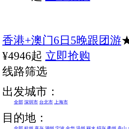
香港+澳门6日5晚跟团游
★
¥4946起
立即抢购
线路筛选
出发城市：
全部
深圳市
台北市
上海市
目的地：
全部
杭州
嘉兴
湖州
宁波
金华
温州
丽水
绍兴
衢州
舟山