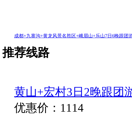
成都+九寨沟+黄龙风景名胜区+峨眉山+乐山7日6晚跟团
推荐线路
黄山+宏村3日2晚跟团
优惠价：1114