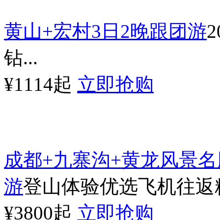
黄山+宏村3日2晚跟团游
钻...
¥1114起
立即抢购
成都+九寨沟+黄龙风景名
游
登山体验优选飞机往返精
¥3800起
立即抢购