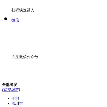
关注微信公众号
全部
出发
[切换城市]
全部
深圳市
台北市
上海市
全部
>
线路
酒店
景点
15711656768
首页
国内游