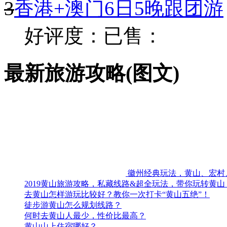
付款和发票
手机端二维码
7×24小时免费咨询电话
北京
安徽
福建
甘肃
广东
黑龙江
湖北
湖南
吉林
江
山东
山西
陕西
上海
四川
香港
澳门
台湾
更多>>