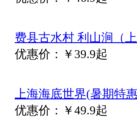
万泰海立方海洋公园
优惠价：￥118起
蛟龙大峡谷
优惠价：￥99起
好评产品排行
1
黄山+宏村3日2晚跟团游