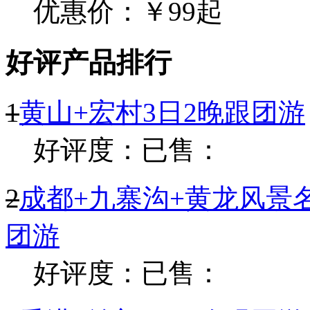
徽州
2019黄山旅游攻略，私藏线路&超全玩法，带你玩转黄山
去黄山怎样游玩比较好？教你一次打卡“黄山五绝”！
徒步游黄山怎么规划线路？
何时去黄山人最少，性价比最高？
黄山山上住宿哪好？
上海嘉顺旅游：探索中国最繁华城市的必游景点和文化魅
上海嘉顺旅游租车包车须知
关于我们
公司简介
企业资质
招聘信息
预订帮助
旅游合同签署