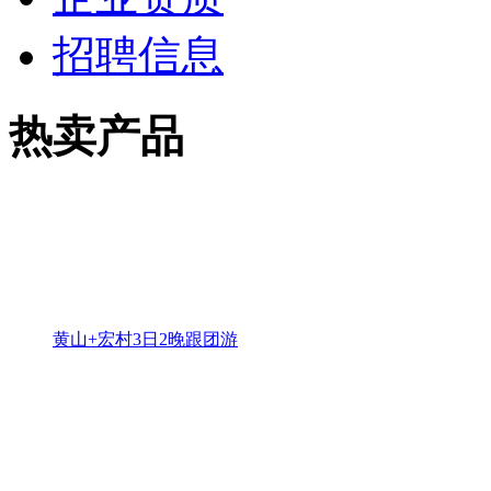
香港+澳门6日5晚跟团游
推荐景点
中国兰陵压油沟风景区
优惠价：￥46.9起
费县古水村 利山涧（