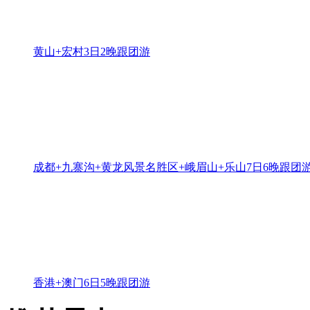
黄山+宏村3日2晚跟团游
成都+九寨沟+黄龙风景名胜区+峨眉山+乐山7日6晚跟团
香港+澳门6日5晚跟团游