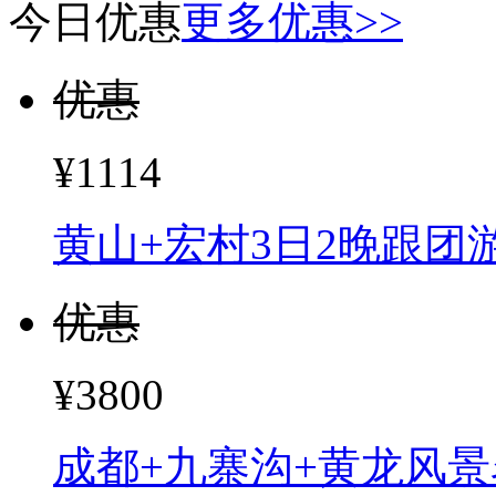
今日优惠
更多优惠>>
优惠
¥1114
黄山+宏村3日2晚跟团
优惠
¥3800
成都+九寨沟+黄龙风景