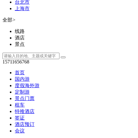
台北市
上海市
全部
>
线路
酒店
景点
15711656768
首页
国内游
度假海外游
定制游
景点门票
租车
特推酒店
签证
酒店预订
会议