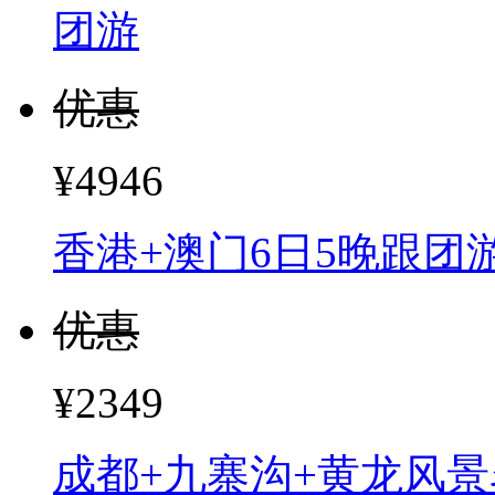
团游
优惠
¥4946
香港+澳门6日5晚跟团
优惠
¥2349
成都+九寨沟+黄龙风景