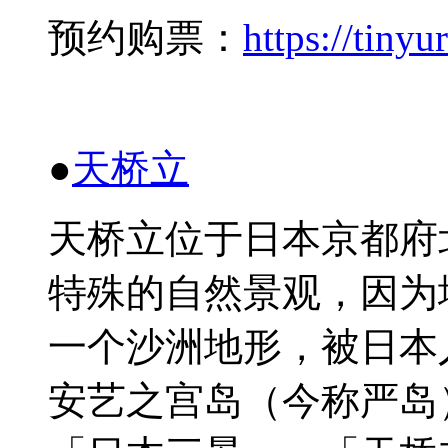
预约购
票：
https://tiny
●
天
桥
立
天
桥
立位于日本京都府
特殊的自然景
观
，因
为
一个沙洲地形，被日本
安
艺
之
宫岛
（今称
严岛