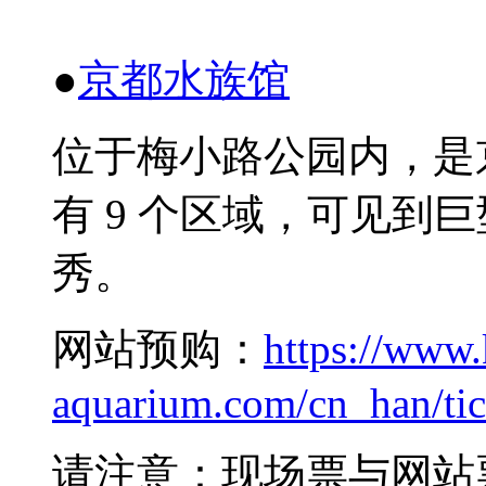
●
京都水族
馆
位于梅小路公
园内
，是
有
9
个区域，可
见
到巨
秀。
网站
预购
：
https://www.
aquarium.com/cn_han/tic
请
注意：
现场
票与网站