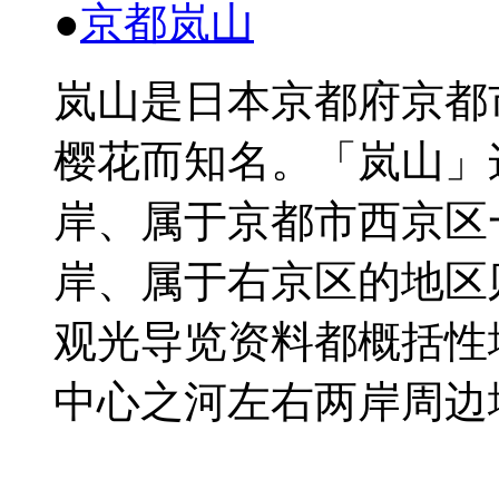
●
京都
岚
山
岚
山是日本京都府京都
樱
花而知名。
「
岚
山」
岸、属于京都市西京区
岸、属于右京区的地区
观
光
导览资
料都概括性
中心之河左右
两
岸周边