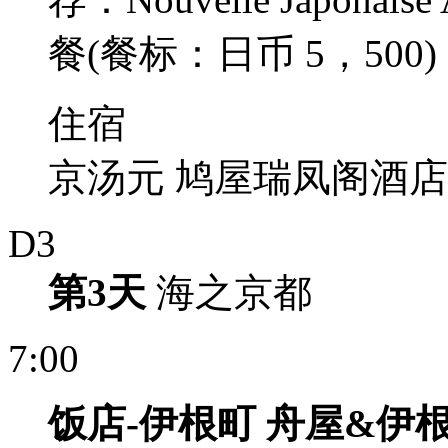
餐(餐标：日币 5，500)
住宿
京汤元 鸠屋瑞凤阁酒店
D3
第3天
海之京都
7:00
饭
店
-
伊根町
舟屋
&
伊