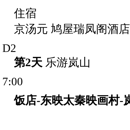
住宿
京汤元 鸠屋瑞凤阁酒店
D2
第2天
乐游岚山
7:00
饭
店
-
东
映
太秦映画村
-