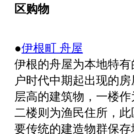
区
购
物
●
伊根町
舟屋
伊根的舟屋
为
本地特有
户时
代中期起出
现
的房
层
高的建筑物，一楼作
二楼
则为渔
民住所，此
要
传统
的建造物群保存