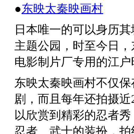
●
东
映
太秦映画村
日本唯一的可以身
历
其
主
题
公
园
，
时
至今日，
电
影制片厂
专
用的江
户
东
映太秦映画村不
仅
保
剧
，而且每年
还
拍
摄
近
以欣
赏
到精彩的忍者秀
忍者、武士的装扮，拍