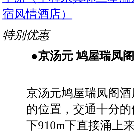
特别优惠
●
京
汤
元
鸠
屋瑞
凤
京
汤
元
鸠
屋瑞
凤阁
酒
的位置，交通十分的
下
910m
下直接涌上