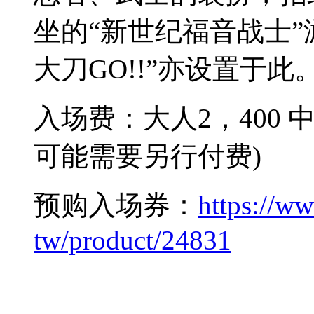
坐的
“
新世
纪
福音
战
士
”
大刀
GO!!”
亦
设
置于此
入
场费
：
大人
2，400
可能需要
另
行付
费
)
预购
入
场
券
：
https://w
tw/product/24831