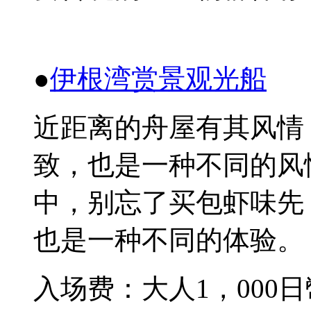
●
伊根湾
赏
景
观
光船
近距离的舟屋有其
风
情
致，也是一种不同的
风
中，
别
忘了
买
包
虾
味先
也是一种不同的体
验
。
入
场费
：
大人
1，000
日