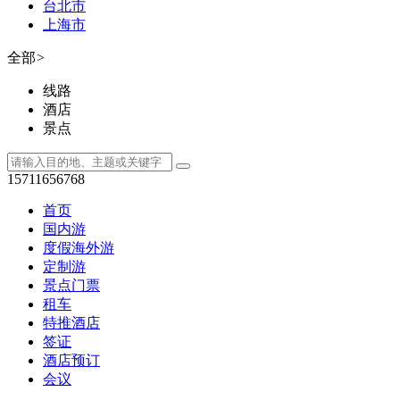
台北市
上海市
全部
>
线路
酒店
景点
15711656768
首页
国内游
度假海外游
定制游
景点门票
租车
特推酒店
签证
酒店预订
会议