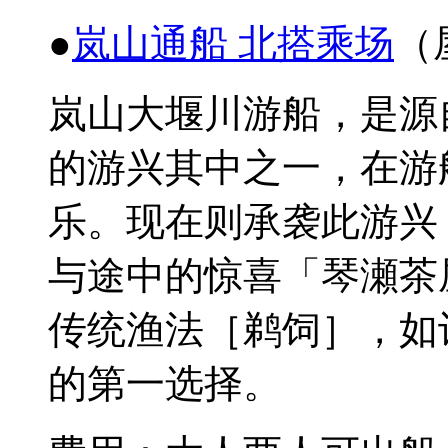
●
岚
山通船
北搭乘
场
（
岚
山大堰川游船，是源
的游
兴
其中之一，在游
乐
。
现
在
则
承
袭
此游
兴
与途中的
惊
喜「
琴瀬茶
传统渔
法［
鹈饲
］，如
的第一
选择
。